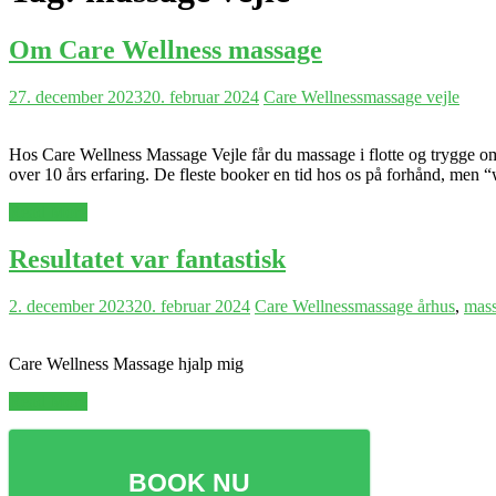
Om Care Wellness massage
27. december 2023
20. februar 2024
Care Wellness
massage vejle
Hos Care Wellness Massage Vejle får du massage i flotte og trygge omg
over 10 års erfaring. De fleste booker en tid hos os på forhånd, men
Read More
Resultatet var fantastisk
2. december 2023
20. februar 2024
Care Wellness
massage århus
,
mass
Care Wellness Massage hjalp mig
Read More
BOOK NU