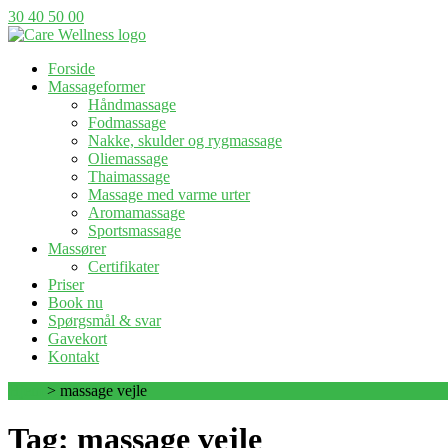
30 40 50 00
Forside
Massageformer
Håndmassage
Fodmassage
Nakke, skulder og rygmassage
Oliemassage
Thaimassage
Massage med varme urter
Aromamassage
Sportsmassage
Massører
Certifikater
Priser
Book nu
Spørgsmål & svar
Gavekort
Kontakt
Hjem
>
massage vejle
Tag: massage vejle