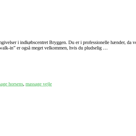
ivelser i indkøbscentret Bryggen. Du er i professionelle hænder, da vor
 “walk-in” er også meget velkommen, hvis du pludselig …
age horsens
,
massage vejle